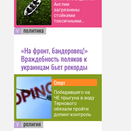
Англии
загрязнены
стойкими
токсичными
веществами
политика
«На фронт, бандеровец!»
Враждебность поляков к
украинцам бьет рекорды
Спорт
Победившего на
ЧЕ прыгуна в воду
Тернового
обязали пройти
допинг-контроль
религия