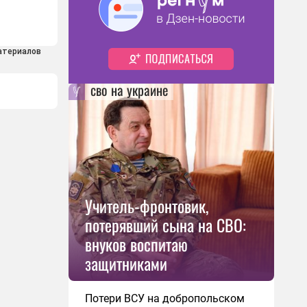
атериалов
сво на украине
Учитель-фронтовик,
потерявший сына на СВО:
внуков воспитаю
защитниками
Потери ВСУ на добропольском