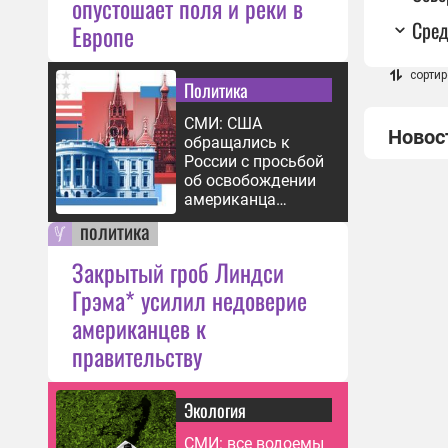
опустошает поля и реки в
Сред
Европе
сортир
Политика
СМИ: США
Новос
обращались к
России с просьбой
об освобождении
американца
Гилмана
политика
Закрытый гроб Линдси
Грэма* усилил недоверие
американцев к
правительству
Экология
СМИ: все водоемы