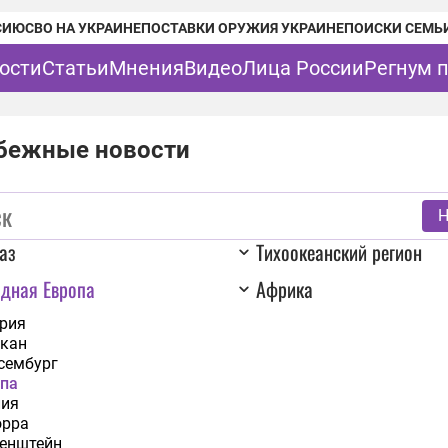
СИЮ
СВО НА УКРАИНЕ
ПОСТАВКИ ОРУЖИЯ УКРАИНЕ
ПОИСКИ СЕМЬ
ости
Статьи
Мнения
Видео
Лица России
Регнум 
бежные новости
Н
аз
Тихоокеанский регион
дная Европа
Африка
рия
кан
сембург
па
лия
орра
енштейн