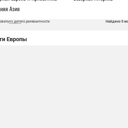
няя Азия
овать
по дате
по релевантности
Найдено 0 м
ти Европы