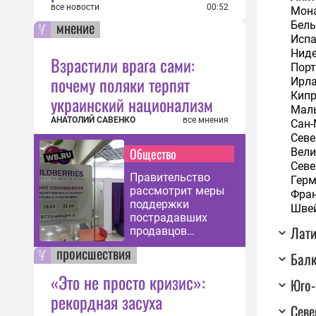
все новости
00:52
Мон
мнение
Бель
Исп
Нид
Взрастили врага сами:
Порт
почему поляки терпят
Ирл
Кип
украинский национализм
Мал
АНАТОЛИЙ САВЕНКО
все мнения
Сан
Севе
Общество
Вели
Севе
Правительство
Гер
рассмотрит меры
Фра
поддержки
Шве
пострадавших
Лати
продавцов
Wildberries
происшествия
Бал
«Это не просто кризис»:
Юго-
рекордная засуха
Севе