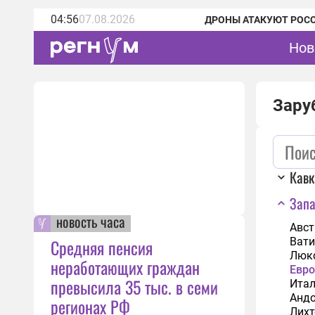
04:56
07.08.2026
ДРОНЫ АТАКУЮТ РОС
Нов
Зару
Кавк
Запа
новость часа
Авст
Средняя пенсия
Вати
Люк
неработающих граждан
Евро
превысила 35 тыс. в семи
Ита
Анд
регионах РФ
Лихт