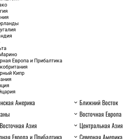
ако
гия
ания
ерланды
угалия
андия
р
ьта
-Марино
рная Европа и Прибалтика
кобритания
рный Кипр
мания
нция
йцария
нская Америка
Ближний Восток
каны
Восточная Европа
Восточная Азия
Центральная Азия
рная Европа и Прибалтика
Северная Америка