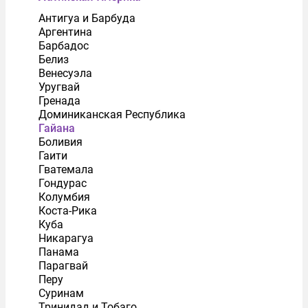
Антигуа и Барбуда
Аргентина
Барбадос
Белиз
Венесуэла
Уругвай
Гренада
Доминиканская Республика
Гайана
Боливия
Гаити
Гватемала
Гондурас
Колумбия
Коста-Рика
Куба
Никарагуа
Панама
Парагвай
Перу
Суринам
Тринидад и Тобаго