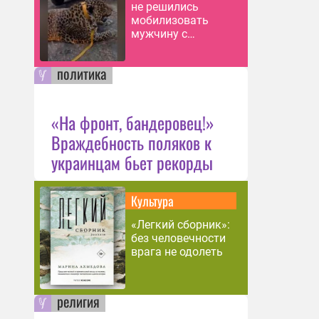
не решились
мобилизовать
мужчину с
леопардом
политика
«На фронт, бандеровец!»
Враждебность поляков к
украинцам бьет рекорды
Культура
«Легкий сборник»:
без человечности
врага не одолеть
религия