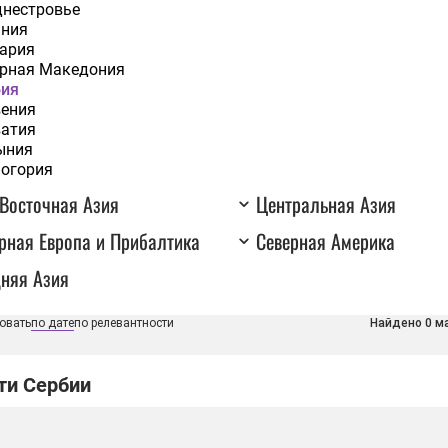
нестровье
ания
ария
рная Македония
бия
ения
атия
ыния
огория
Восточная Азия
Центральная Азия
рная Европа и Прибалтика
Северная Америка
няя Азия
овать
по дате
по релевантности
Найдено 0 м
ти Сербии