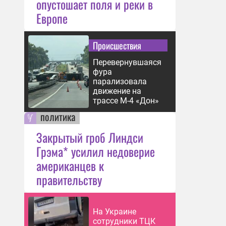
опустошает поля и реки в
Европе
Происшествия
Перевернувшаяся
фура
парализовала
движение на
трассе М-4 «Дон»
политика
Закрытый гроб Линдси
Грэма* усилил недоверие
американцев к
правительству
На Украине
сотрудники ТЦК