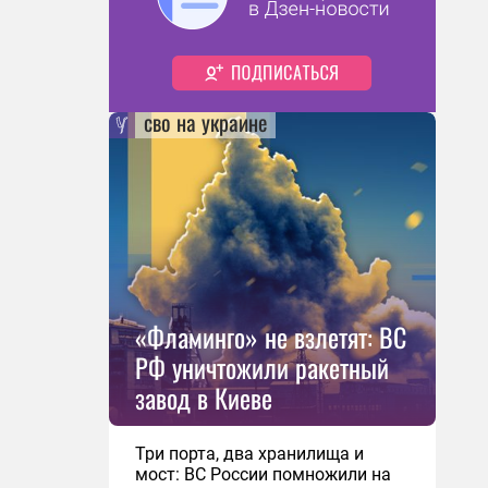
сво на украине
«Фламинго» не взлетят: ВС
РФ уничтожили ракетный
завод в Киеве
Три порта, два хранилища и
мост: ВС России помножили на