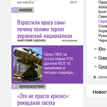
Прид
все новости
09:51
Алб
мнение
Болг
Севе
Взрастили врага сами:
Сер
Слов
почему поляки терпят
Хорв
украинский национализм
Рум
Черн
АНАТОЛИЙ САВЕНКО
все мнения
Юго-
Силы ПВО за
Севе
сутки сбили 970
дронов ВСУ, 10
Сред
авиабомб и
четыре снаряда
HIMARS
сортир
происшествия
Новос
«Это не просто кризис»:
рекордная засуха