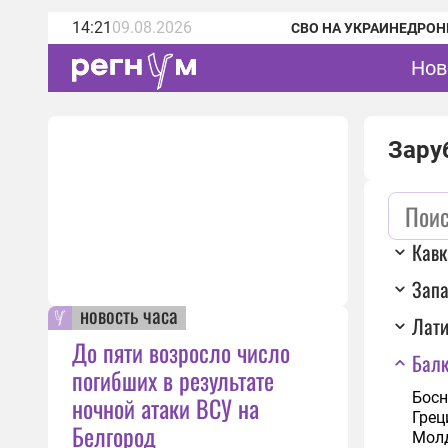
14:21
09.08.2026
СВО НА УКРАИНЕ
ДРОН
Нов
Зару
Кавк
Запа
новость часа
Лати
До пяти возросло число
Бал
погибших в результате
Босн
ночной атаки ВСУ на
Грец
Белгород
Мол