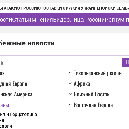
Ы АТАКУЮТ РОССИЮ
ПОСТАВКИ ОРУЖИЯ УКРАИНЕ
ПОИСКИ СЕМЬ
ости
Статьи
Мнения
Видео
Лица России
Регнум 
бежные новости
Н
аз
Тихоокеанский регион
дная Европа
Африка
нская Америка
Ближний Восток
каны
Восточная Европа
ия и Герцеговина
ия
давия