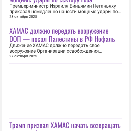
следовало...
Премьер-министр Израиля Биньямин Нетаньяху
приказал немедленно нанести мощные удары по
сектору Газа. Об этом 28 октября сообщила
28 октября 2025
канцелярия правительства еврейского
ХАМАС должно передать вооружение
государства. «После завершения консультаций по
вопросам безопасности премьер-министр поручил
ООП — посол Палестины в РФ Нофаль
военному руководству немедленно нанести...
Движение ХАМАС должно передать свое
вооружение Организации освобождения
Палестины (ООП) для формирования единой
27 октября 2025
палестинской власти. Об этом 27 октября заявил
посол Палестины в России Абдель Хафиз Нофаль.
«Оптимальным решением на следующем этапе
должна стать единая палестинская
государственность —...
Трамп призвал ХАМАС начать возвращать