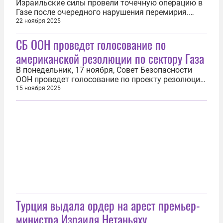
Вашингтон...
Израильские силы провели точечную операцию в
Газе после очередного нарушения перемирия.
ЦАХАЛ ликвидировал пятерых
22 ноября 2025
высокопоставленных членов ХАМАС, сообщил 22
СБ ООН проведет голосование по
ноября премьер-министр Израиля Биньямин
Нетаньяху в X. Израиль, как отметил Нетаньяху,
американской резолюции по сектору Газа
выполнил все условия прекращения огня, тогда
как...
В понедельник, 17 ноября, Совет Безопасности
ООН проведет голосование по проекту резолюции
США, поддерживающему мирный план
15 ноября 2025
американского лидера Дональда Трампа для
сектора Газа. Об этом сообщило постпредство
Сьерра-Леоне при организации. «Голосование по
проекту резолюции США состоится в...
Турция выдала ордер на арест премьер-
министра Израиля Нетаньяху