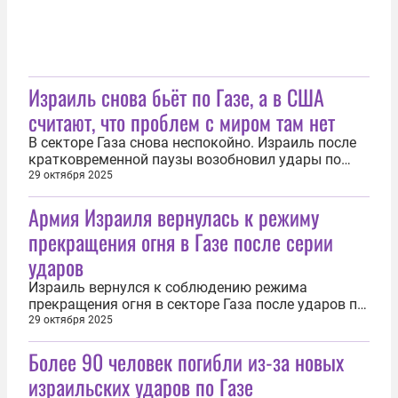
Израиль снова бьёт по Газе, а в США
считают, что проблем с миром там нет
В секторе Газа снова неспокойно. Израиль после
кратковременной паузы возобновил удары по
анклаву, попутно обвиняя палестинскую сторону в
29 октября 2025
участившихся махинациях с телами заложников.
Армия Израиля вернулась к режиму
ХАМАС зеркалит эти выпады, называя риторику
Тель-Авива попыткой сорвать урегулирование и
прекращения огня в Газе после серии
возобновить войну. При этом...
ударов
Израиль вернулся к соблюдению режима
прекращения огня в секторе Газа после ударов по
десяткам целей палестинского движения ХАМАС.
29 октября 2025
Об этом 29 октября сообщила пресс-служба
Более 90 человек погибли из-за новых
Армии обороны Израиля (ЦАХАЛ). «В
соответствии с директивой политического
израильских ударов по Газе
руководства и после серии ударов, в ходе которых