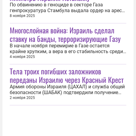
По обвинению в геноциде в секторе Газа
генпрокуратура Стамбула выдала ордер на арест
37 подозреваемых, включая премьер-министра
8 ноября 2025
Израиля Биньямина Нетаньяху. Об этом 7 ноября
Многослойная война: Израиль сделал
сообщила пресс-служба турецкого надзорного
ведомства. «По запросу генпрокуратуры
ставку на банды, терроризирующие Газу
дежурный мировой судья по уголовным делам...
В начале ноября перемирие в Газе остается
крайне хрупким, а вера в его стабильность среди
почти двух миллионов жителей осажденного
4 ноября 2025
анклава продолжает стремительно таять. По
Тела троих погибших заложников
данным Правительственного медиа-офиса в
секторе, по состоянию на 2 ноября израильская
переданы Израилю через Красный Крест
армия совершила 194 нарушения соглашения...
Армия обороны Израиля (ЦАХАЛ) и служба общей
безопасности (ШАБАК) подтвердили получение
тел трех погибших заложников в секторе Газа. Об
2 ноября 2025
этом 2 ноября сообщили в пресс-службе ЦАХАЛ.
«Согласно информации, предоставленной
Красным Крестом, три гроба с умершими
заложниками были переданы под их опеку и...