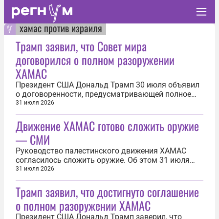
хамас против израиля
Трамп заявил, что Совет мира
договорился о полном разоружении
ХАМАС
Президент США Дональд Трамп 30 июля объявил
о договоренности, предусматривающей полное
разоружение палестинского движения ХАМАС.
31 июля 2026
«Совет мира достиг исторического соглашения о
Движение ХАМАС готово сложить оружие
полном разоружении ХАМАС и всех остальных
вооруженных группировок в Газе. Это
— СМИ
грандиозный шаг к прочному миру и...
Руководство палестинского движения ХАМАС
согласилось сложить оружие. Об этом 31 июля
сообщил портал Axios со ссылкой на президента
31 июля 2026
США Дональда Трампа. «Трамп объявил, что его
Трамп заявил, что достигнуто соглашение
Совет мира достиг соглашения с ХАМАС о
разоружении и передаче контроля над
о полном разоружении ХАМАС
гражданским населением и безопасностью в
секторе...
Президент США Дональд Трамп заверил, что