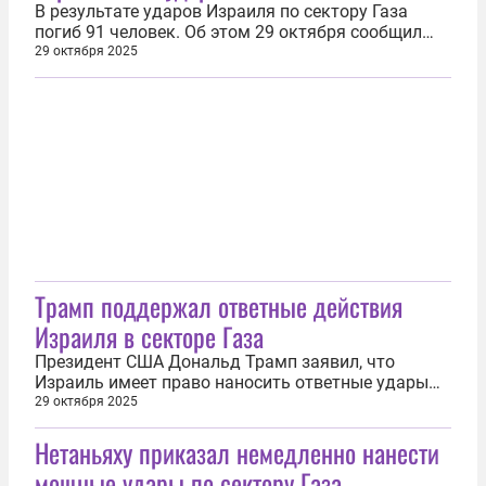
были...
В результате ударов Израиля по сектору Газа
погиб 91 человек. Об этом 29 октября сообщил
телеканал Al Jazeera. Информацию о жертвах
29 октября 2025
удара Армии обороны Израиля (ЦАХАЛ)
распространили источники в экстренных службах
палестинского анклава. По их данным, 48 человек
погибли в городе Газа, причем шестеро...
Трамп поддержал ответные действия
Израиля в секторе Газа
Президент США Дональд Трамп заявил, что
Израиль имеет право наносить ответные удары
по палестинскому движению ХАМАС.
29 октября 2025
Соответствующее заявление американский лидер
Нетаньяху приказал немедленно нанести
в беседе с журналистами по пути в Южную Корею.
«Они убили израильского солдата. Поэтому
мощные удары по сектору Газа
израильтяне нанесли ответный удар, и им