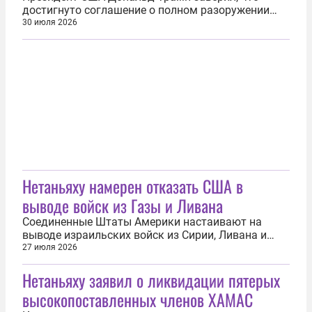
достигнуто соглашение о полном разоружении
движения ХАМАС и остальных вооруженных
30 июля 2026
группировок в палестинской Газе. «Совет мира
достиг исторического соглашения о полном
разоружении ХАМАС и всех остальных
вооруженных группировок в Газе. Это
грандиозный шаг к...
Нетаньяху намерен отказать США в
выводе войск из Газы и Ливана
Соединенные Штаты Америки настаивают на
выводе израильских войск из Сирии, Ливана и
сектора Газа. Об этом премьер-министр Израиля
27 июля 2026
Биньямин Нетаньяху проинформировал кабинет
Нетаньяху заявил о ликвидации пятерых
министров, сообщил телеканал Channel 13 со
ссылкой на осведомленный источник. По
высокопоставленных членов ХАМАС
информации собеседника телеканала,