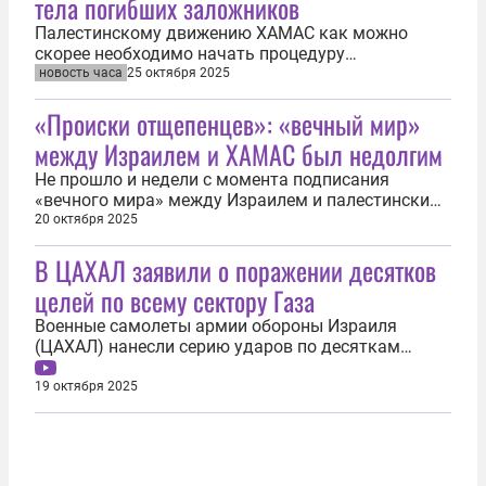
тела погибших заложников
Палестинскому движению ХАМАС как можно
скорее необходимо начать процедуру
возвращения заложников и тел погибших. На эти
новость часа
25 октября 2025
действия отводится 48 часов, заявил 25 октября
«Происки отщепенцев»: «вечный мир»
президент США Дональд Трамп. «ХАМАС придется
как можно скорее начать возвращать тела
между Израилем и ХАМАС был недолгим
погибших заложников, включая двух
американцев...
Не прошло и недели с момента подписания
«вечного мира» между Израилем и палестинским
ХАМАС, а стороны уже балансируют на грани
20 октября 2025
возобновления боев. На сей раз точкой
В ЦАХАЛ заявили о поражении десятков
напряженности стал палестинский город Рафах.
Вблизи этого населенного пункта вспыхнул бой
целей по всему сектору Газа
между израильтянами и неопознанными...
Военные самолеты армии обороны Израиля
(ЦАХАЛ) нанесли серию ударов по десяткам
объектов палестинской группировки ХАМАС в
секторе Газа. Как сообщила 19 октября пресс-
19 октября 2025
служба министерства обороны страны, было
выпущено более 120 боеприпасов. «Армия
обороны Израиля за последние часы атаковала
десятки...