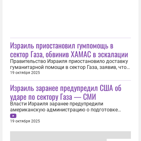
Израиль приостановил гумпомощь в
сектор Газа, обвинив ХАМАС в эскалации
Правительство Израиля приостановило доставку
гуманитарной помощи в сектор Газа, заявив, что
палестинское движение ХАМАС нарушает
19 октября 2025
перемирие, провоцируя эскалацию
Израиль заранее предупредил США об
напряженности. Об этом 19 октября сообщил
портал Ynet. «Израиль принял решение
ударе по сектору Газа — СМИ
приостановить ввоз гуманитарной помощи в
сектор Газа после...
Власти Израиля заранее предупредили
американскую администрацию о подготовке
удара по территории сектора Газа. Об этом 19
октября со ссылкой на источники сообщает
19 октября 2025
интернет-портал Axios. «Израиль заранее
уведомил администрацию президента США
Дональда Трампа о предстоящих ударах через