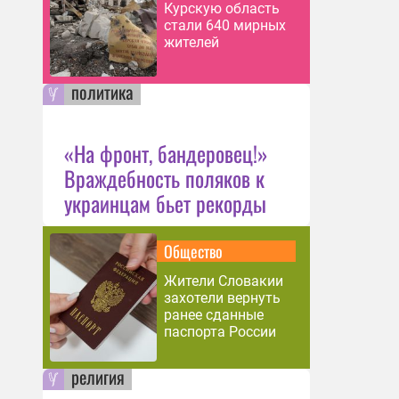
Курскую область
стали 640 мирных
жителей
политика
«На фронт, бандеровец!»
Враждебность поляков к
украинцам бьет рекорды
Общество
Жители Словакии
захотели вернуть
ранее сданные
паспорта России
религия