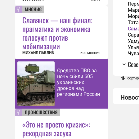
Перм
мнение
Мар
Мор
Славянск — наш финал:
Тата
прагматика и экономика
Сама
голосуют против
Сара
Удм
мобилизации
Улья
МИХАИЛ ПАВЛИВ
все мнения
Чув
Севе
Средства ПВО за
ночь сбили 605
сортир
украинских
дронов над
регионами России
Новос
происшествия
«Это не просто кризис»:
рекордная засуха