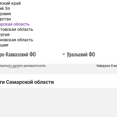
ский край
ий Эл
довия
рстан
рская область
товская область
уртия
новская область
ашия
ро-Кавказский ФО
Уральский ФО
овать
по дате
по релевантности
Найдено 0 м
ти Самарской области