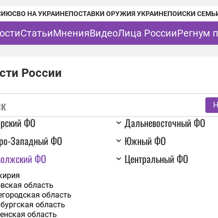
СИЮ
СВО НА УКРАИНЕ
ПОСТАВКИ ОРУЖИЯ УКРАИНЕ
ПОИСКИ СЕМЬ
ости
Статьи
Мнения
Видео
Лица России
Регнум 
сти России
Н
ирский ФО
Дальневосточный ФО
еро-Западный ФО
Южный ФО
волжский ФО
Центральный ФО
кирия
вская область
городская область
бургская область
енская область