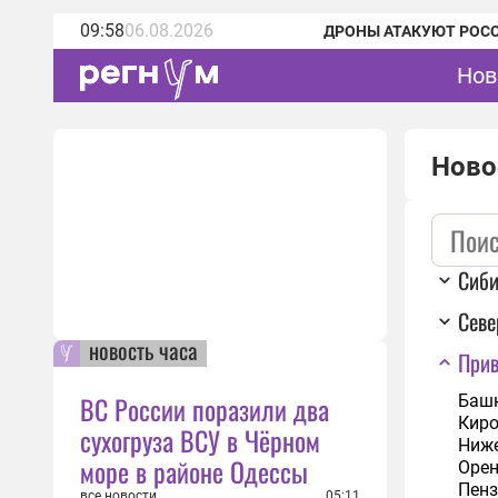
09:58
06.08.2026
ДРОНЫ АТАКУЮТ РОС
Нов
Ново
Сиб
Сев
новость часа
При
ВС России поразили два
Баш
Киро
сухогруза ВСУ в Чёрном
Ниже
море в районе Одессы
Орен
Пенз
все новости
05:11