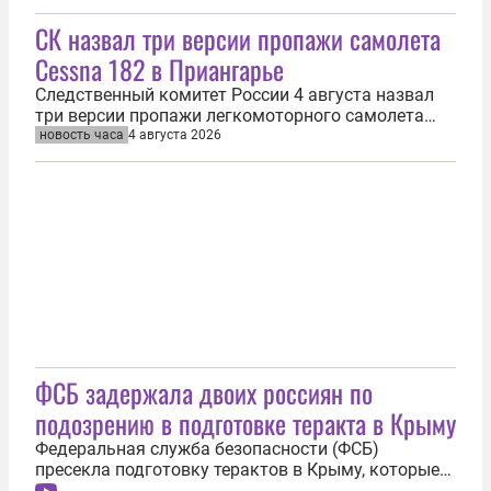
логистический центр Wildberries (WB) в Тульской
СК назвал три версии пропажи самолета
области. Об этом сообщила 5 августа
официальный представитель СК РФ Светлана
Cessna 182 в Приангарье
Петренко. «Главным следственным управлением
СК РФ возбуждено...
Следственный комитет России 4 августа назвал
три версии пропажи легкомоторного самолета
Cessna 182 в Приангарье, в том числе отклонение
новость часа
4 августа 2026
от маршрута следования. Воздушное судно 3
августа в час дня (восемь утра по Москве)
вылетело из поселка Мама Иркутской области
для мониторинга лесных пожаров в...
ФСБ задержала двоих россиян по
подозрению в подготовке теракта в Крыму
Федеральная служба безопасности (ФСБ)
пресекла подготовку терактов в Крыму, которые
планировали двое россиян по заданию