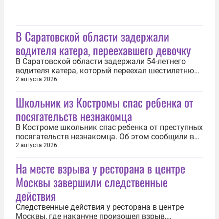
В Саратовской области задержали
водителя катера, переехавшего девочку
В Саратовской области задержали 54-летнего
водителя катера, который переехал шестилетнюю
девочку в акватории Волги на территории
2 августа 2026
Марксовского района. Об этом сообщила пресс-
Школьник из Костромы спас ребенка от
служба Западного межрегионального
следственного управления на транспорте СК
посягательств незнакомца
России. По версии следствия, 1 августа пьяный...
В Костроме школьник спас ребенка от преступных
посягательств незнакомца. Об этом сообщили в
Следственном комитете России. Случай
2 августа 2026
произошел в сентябре 2025 года на улице
На месте взрыва у ресторана в центре
Мичуринцев. Незнакомый мужчина подошел к
малолетнему мальчику и, насильно взяв ребенка
Москвы завершили следственные
за руку, попытался увести. Свидетелем этой...
действия
Следственные действия у ресторана в центре
Москвы, где накануне произошел взрыв,