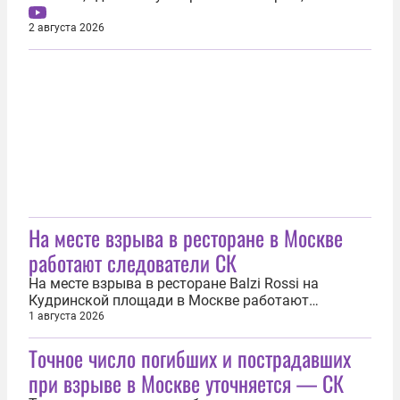
завершены. Обстановку на месте 2 августа
показал корреспондент РЕН ТВ Александр
2 августа 2026
Сафиулин. «Всё говорит о том, что эпицентр
находился примерно в этом районе. На веранде —
бардак и беспорядок», — рассказал журналист.
По...
На месте взрыва в ресторане в Москве
работают следователи СК
На месте взрыва в ресторане Balzi Rossi на
Кудринской площади в Москве работают
следователи и криминалисты Следственного
1 августа 2026
комитета. Об этом 1 августа сообщила в MAX
Точное число погибших и пострадавших
пресс-служба Главного следственного управления
Следственного комитета России по городу
при взрыве в Москве уточняется — СК
Москве. В настоящее время на месте