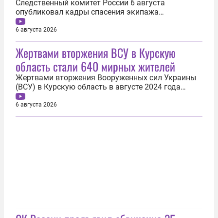
Следственный комитет России 6 августа
опубликовал кадры спасения экипажа
легкомоторного самолета Cessna 182 в Иркутской
области. Летчиков на вертолете эвакуировали в
6 августа 2026
Бодайбо. Их жизни и здоровью ничего не
Жертвами вторжения ВСУ в Курскую
угрожает. Один из членов экипажа сообщил, что
отлично себя чувствует. Мужчин передали
область стали 640 мирных жителей
врачам...
Жертвами вторжения Вооруженных сил Украины
(ВСУ) в Курскую область в августе 2024 года
стали 640 мирных жителей. Об этом 6 августа
заявила официальный представитель
6 августа 2026
Следственного комитета России Светлана
Петренко. «В результате жестоких действий
боевиков погибли 640 мирных жителей, ранения
получил...