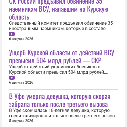
СК России предъявил обвинение 35
наемникам ВСУ, напавшим на Курскую
область
Следственный комитет предъявил обвинение 35
иностранным наемникам, которые в составе
украинских вооруженных формирований
участвовали во вторжении в Курскую область. Об
6 августа 2026
этом 6 августа сообщила официальный
Ущерб Курской области от действий ВСУ
представитель СК РФ Светлана Петренко. «Очно и
заочно предъявлено обвинение 35 иностранным...
превысил 504 млрд рублей — СКР
Ущерб от действий украинских боевиков в
Курской области превысил 504 млрд рублей,
сообщила 6 августа официальный представитель
Следственного комитета России Светлана
6 августа 2026
Петренко. По ее словам, специалисты
В Уфе умерла девушка, которую скорая
осматривали места происшествий сразу после
разминирования территорий. Всего под удары
забрала только после третьего вызова
артиллерии...
В Уфе скончалась 18-летняя девушка, которую
госпитализировали только после третьего вызова
скорой помощи. Об этом 5 августа сообщила
5 августа 2026
пресс-служба управления СК России по Башкирии.