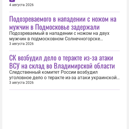
украинских спецслужб. Об этом 4 августа
4 августа 2026
сообщили в Центре общественных связей (ЦОС)
Подозреваемого в нападении с ножом на
ФСБ России. По данным ведомства, в Севастополе
задержали двоих граждан России 1992 и 1999
мужчин в Подмосковье задержали
годов...
Подозреваемый в нападении с ножом на двух
мужчин в подмосковном Солнечногорске
задержан. Об этом 3 августа сообщили в СУ СК РФ
3 августа 2026
по Московской области. В ведомстве уточнили,
СК возбудил дело о теракте из-за атаки
что установить личность подозреваемого удалось
в кратчайшие сроки. Им оказался местный
ВСУ на склад во Владимирской области
житель 1977 года рождения. Позже его...
Следственный комитет России возбудил
уголовное дело о теракте из-за атаки украинской
армии на склад во Владимирской области. Об
3 августа 2026
этом 3 августа сообщила официальный
представитель СК РФ Светлана Петренко.
«Возбуждено уголовное дело о теракте в связи с
атакой украинских вооруженных формирований
на...