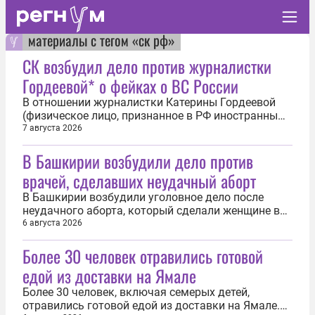
материалы с тегом «ск рф»
СК возбудил дело против журналистки
Гордеевой* о фейках о ВС России
В отношении журналистки Катерины Гордеевой
(физическое лицо, признанное в РФ иностранным
агентом) возбуждено уголовное дело о фейках о
7 августа 2026
российской армии. Об этом 7 августа сообщил
В Башкирии возбудили дело против
Следственный комитет РФ. «Возбуждено
уголовное дело в отношении Катерины Гордеевой.
врачей, сделавших неудачный аборт
Она подозревается в совершении...
В Башкирии возбудили уголовное дело после
неудачного аборта, который сделали женщине в
больнице города Белорецка. Об этом 6 августа
6 августа 2026
сообщили в пресс-службе Следственного комитета
Более 30 человек отравились готовой
России. Сотрудники ведомства в ходе
мониторинга соцсетей выяснили, что в 2025 году
едой из доставки на Ямале
жительница города Сибай обратилась в...
Более 30 человек, включая семерых детей,
отравились готовой едой из доставки на Ямале.