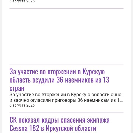
Об этом 5 августа сообщает пресс-служба
6 августа 2026
Следственного комитета по Ямало-Ненецкому
автономному кругу. Люди обратились за
медицинской помощью с признаками отравления
после употребления в пищу готовой еды из...
За участие во вторжении в Курскую
область осудили 36 наемников из 13
стран
За участие во вторжении в Курскую область очно
и заочно огласили приговоры 36 наемникам из 13
стран. Об этом 6 августа сообщили в Генеральной
6 августа 2026
прокуратуре России. «Среди осужденных — 36
СК показал кадры спасения экипажа
иностранных наемников, 20 из них были
осуждены заочно. В списке граждане Грузии, США,
Cessna 182 в Иркутской области
Литвы, Республики Парагвай...