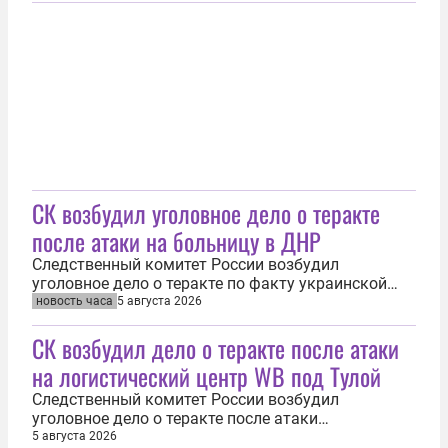
По данным следствия, трагедия произошла в
июле, девушка скончалась в больнице.
Выяснилось, что мать погибшей была...
СК возбудил уголовное дело о теракте
после атаки на больницу в ДНР
Следственный комитет России возбудил
уголовное дело о теракте по факту украинской
атаки на больницу в ДНР. Об этом 5 августа
новость часа
5 августа 2026
сообщила официальный представитель СК РФ
СК возбудил дело о теракте после атаки
Светлана Петренко. «Главным следственным
управлением СК России возбуждено уголовное
на логистический центр WB под Тулой
дело о террористическом акте (ст. 205 УК РФ) в...
Следственный комитет России возбудил
уголовное дело о теракте после атаки
Вооруженных сил Украины (ВСУ) на
5 августа 2026