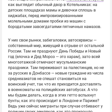
как выглядит обычный двор в Котельниках: на
детских площадках мамы и девочки сплошь в
хиджабах, перед импровизированными
молельными домами пробки из машин с
бородатыми завсегдатаями пятничных намазов.
У них свои рынки, забегаловки, автосервисы —
собственный мир, живущий в отрыве от остальной
России. Там не празднуют День Победы и Новый
год (елочка и Дед Мороз — это харам), зато всей
многоэтажкой отмечают мусульманские
праздники. Там переживают за палестинцев, но не
за русских в Донбассе — новые граждане из числа
среднеазиатов не спешат становиться на
воинский учет, так что их приходится доставлять
в военкоматы на полицейских автобусах. А что
мы будем делать, когда в этих гетто вспыхнут
бунты, как это происходит в Лондоне и Париже?
Ведь уже сейчас мигранты при случае отбивают у
полиции своих земляков, как это произошло