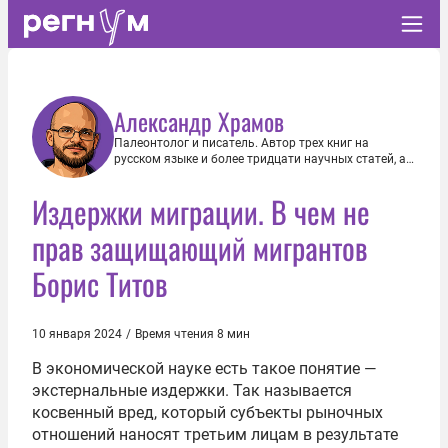
Александр Храмов
Палеонтолог и писатель. Автор трех книг на
русском языке и более тридцати научных статей, а
также научно-популярных материалов,
опубликованных в National Geographic, Science and
Издержки миграции. В чем не
Life, Elements.ru и других периодических изданиях.
прав защищающий мигрантов
Борис Титов
10 января 2024
/
Время чтения 8 мин
В экономической науке есть такое понятие —
экстернальные издержки. Так называется
косвенный вред, который субъекты рыночных
отношений наносят третьим лицам в результате