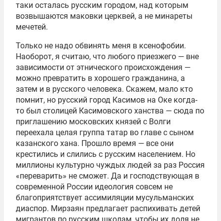
таки осталась русским городом, над которым
возвышаются маковки церквей, а не минареты
мечетей.
Только не надо обвинять меня в ксенофобии.
Наоборот, я считаю, что любого приезжего — вне
зависимости от этнического происхождения —
можно превратить в хорошего гражданина, а
затем и в русского человека. Скажем, мало кто
помнит, но русский город Касимов на Оке когда-
то был столицей Касимовского ханства — сюда по
приглашению московских князей с Волги
переехала целая группа татар во главе с сыном
казанского хана. Прошло время — все они
крестились и слились с русским населением. Но
миллионы культурно чуждых людей за раз Россия
«переварить» не сможет. Да и господствующая в
современной России идеология совсем не
благоприятствует ассимиляции мусульманских
диаспор. Мирзаян предлагает распихивать детей
мигрантов по русским школам, чтобы их доля не