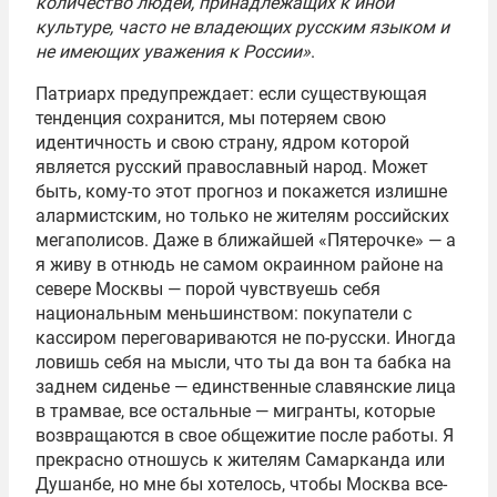
количество людей, принадлежащих к иной
культуре, часто не владеющих русским языком и
не имеющих уважения к России»
.
Патриарх предупреждает: если существующая
тенденция сохранится, мы потеряем свою
идентичность и свою страну, ядром которой
является русский православный народ. Может
быть, кому-то этот прогноз и покажется излишне
алармистским, но только не жителям российских
мегаполисов. Даже в ближайшей «Пятерочке» — а
я живу в отнюдь не самом окраинном районе на
севере Москвы — порой чувствуешь себя
национальным меньшинством: покупатели с
кассиром переговариваются не по-русски. Иногда
ловишь себя на мысли, что ты да вон та бабка на
заднем сиденье — единственные славянские лица
в трамвае, все остальные — мигранты, которые
возвращаются в свое общежитие после работы. Я
прекрасно отношусь к жителям Самарканда или
Душанбе, но мне бы хотелось, чтобы Москва все-